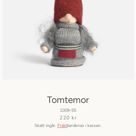
Facebook
Instagram
SÖK
IGEN
Tomtemor
1009-55
Pris
220 kr
Skatt ingår.
Frakt
beräknas i kassan.