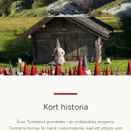
Facebook
Instagram
SÖK
IGEN
Kort historia
Åsas Tomtebod grundades i de småländska skogarna.
Tomtarna formas för hand i naturmaterial, med ett uttryck som