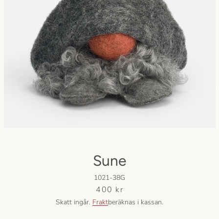
Facebook
Instagram
SÖK
IGEN
Sune
1021-38G
Pris
400 kr
Skatt ingår.
Frakt
beräknas i kassan.